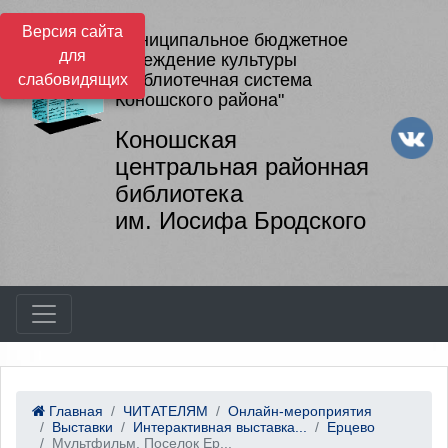
Версия сайта
Муниципальное бюджетное
для
учреждение культуры
"Библиотечная система
слабовидящих
Коношского района"
Коношская
центральная районная
библиотека
им. Иосифа Бродского
Главная
ЧИТАТЕЛЯМ
Онлайн-мероприятия
Выставки
Интерактивная выставка...
Ерцево
Мультфильм. Поселок Ер...