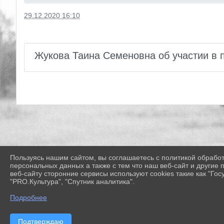
29.12.2020 16:10
Жукова Таина Семеновна об участии в 
Пользуясь нашим сайтом, вы соглашаетесь с политикой обрабо
персональных данных а также с тем что наш веб-сайт и другие
веб-сайту сторонние сервисы используют cookies такие как "Госу
"PRO.Культура", "Спутник аналитика".
Подробнее
Подтверждаю