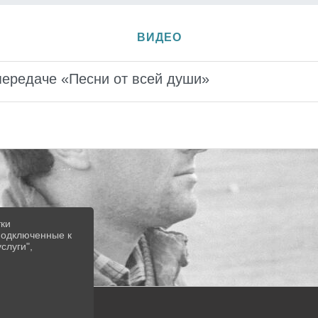
ВИДЕО
передаче «Песни от всей души»
тки
 подключенные к
слуги",