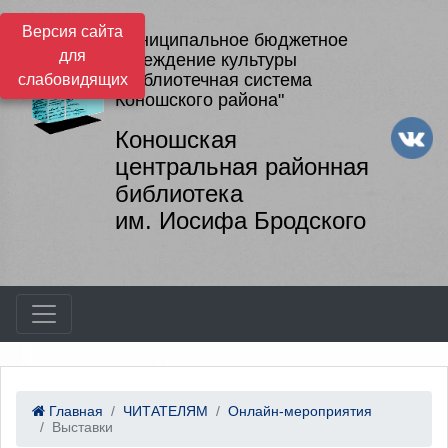
Версия сайта
Муниципальное бюджетное
для
учреждение культуры
"Библиотечная система
слабовидящих
Коношского района"
Коношская
центральная районная
библиотека
им. Иосифа Бродского
Главная
ЧИТАТЕЛЯМ
Онлайн-мероприятия
Выставки