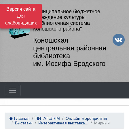
Версия сайта
Муниципальное бюджетное
для
учреждение культуры
"Библиотечная система
слабовидящих
Коношского района"
Коношская
центральная районная
библиотека
им. Иосифа Бродского
Главная
ЧИТАТЕЛЯМ
Онлайн-мероприятия
Выставки
Интерактивная выставка...
Мирный