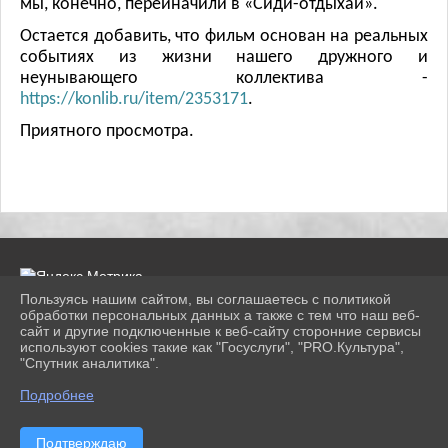
мы, конечно, переиначили в «Сиди-отдыхай».
Остается добавить, что фильм основан на реальных
событиях из жизни нашего дружного и
неунывающего коллектива -
https://konlib.ru/item/2353171
.
Приятного просмотра.
Пользуясь нашим сайтом, вы соглашаетесь с политикой
обработки персональных данных а также с тем что наш веб-
сайт и другие подключенные к веб-сайту сторонние сервисы
2026 г. konlib.ru
используют cookies такие как "Госуслуги", "PRO.Культура",
Вход
"Спутник аналитика".
Карта сайта
^
Политика обработки персональных данных
Подробнее
Сделано на KubCMS
Разработка и поддержка
Подтверждаю