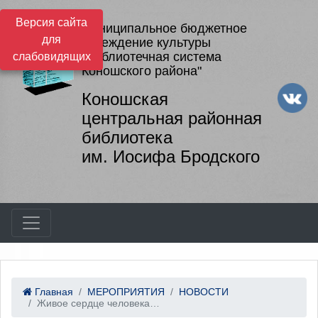
Версия сайта
Муниципальное бюджетное
для
учреждение культуры
"Библиотечная система
слабовидящих
Коношского района"
Коношская
центральная районная
библиотека
им. Иосифа Бродского
Главная
МЕРОПРИЯТИЯ
НОВОСТИ
Живое сердце человека…