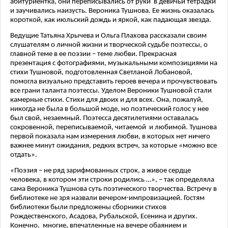
абитуриентка, они переписывались от руки в девичьи тетрадки
и заучивались наизусть. Вероника Тушнова. Ее жизнь оказалась
короткой, как июльский дождь и яркой, как падающая звезда.
Ведущие Татьяна Хрычева и Ольга Плахова рассказали своим
слушателям о личной жизни и творческой судьбе поэтессы, о
главной теме в ее поэзии – теме любви. Прекрасная
презентация с фотографиями, музыкальными композициями на
стихи Тушновой, подготовленная Светланой Лобановой,
помогла визуально представить героев вечера и прочувствовать
все грани таланта поэтессы. Уделом Вероники Тушновой стали
камерные стихи. Стихи для двоих и для всех. Она, пожалуй,
никогда не была в большой моде, но поэтический голос у нее
был свой, незаемный. Поэтесса десятилетиями оставалась
сокровенной, переписываемой, читаемой и любимой. Тушнова
первой показала нам измерения любви, в которых нет ничего
важнее минут ожидания, редких встреч, за которые «можно все
отдать».
«Поэзия – не ряд зарифмованных строк, а живое сердце
человека, в котором эти строки родились …», – так определяла
сама Вероника Тушнова суть поэтического творчества. Встречу в
библиотеке не зря назвали вечером-импровизацией. Гостям
библиотеки были предложены сборники стихов
Рождественского, Асадова, Рубальской, Есенина и других.
Конечно, многие, впечатленные на вечере обаянием и