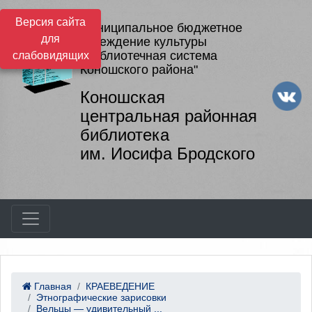
Версия сайта
Муниципальное бюджетное
для
учреждение культуры
"Библиотечная система
слабовидящих
Коношского района"
Коношская
центральная районная
библиотека
им. Иосифа Бродского
Главная
КРАЕВЕДЕНИЕ
Этнографические зарисовки
Вельцы — удивительный ...