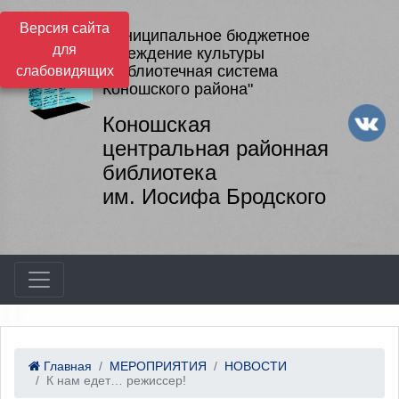
Версия сайта
Муниципальное бюджетное
для
учреждение культуры
"Библиотечная система
слабовидящих
Коношского района"
Коношская
центральная районная
библиотека
им. Иосифа Бродского
Главная
МЕРОПРИЯТИЯ
НОВОСТИ
К нам едет… режиссер!