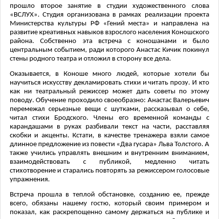
прошло второе занятие в студии художественного слова
«ВСЛУХ». Студия организована в рамках реализации проекта
Министерства культуры РФ «Гений места» и направлена на
развитие креативных навыков взрослого населения Коношского
района. Собственно эта встреча с коношанами и было
центральным событием, ради которого Анастас Кичик покинул
стены родного театра и отложил в сторону все дела.
Оказывается, в Коноше много людей, которые хотели бы
научиться искусству декламировать стихи и читать прозу. И кто
как ни театральный режиссер может дать советы по этому
поводу. Обучение проходило своеобразно: Анастас Валерьевич
перемежал серьезные вещи с шутками, рассказывал о себе,
читал стихи Бродского. Члены его временной команды с
карандашами в руках разбивали текст на части, расставляя
скобки и акценты. Кстати, в качестве тренажера взяли самое
длинное предложение из повести «Два гусара» Льва Толстого. А
также учились управлять внешним и внутренним вниманием,
взаимодействовать с публикой, медленно читать
стихотворение и старались повторять за режиссером голосовые
упражнения.
Встреча прошла в теплой обстановке, созданию ее, прежде
всего, обязаны нашему гостю, который своим примером и
показал, как раскрепощенно самому держаться на публике и