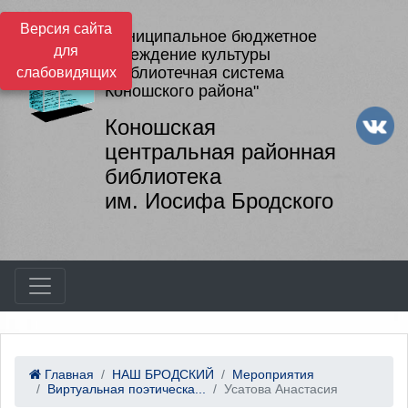
Версия сайта
Муниципальное бюджетное
для
учреждение культуры
"Библиотечная система
слабовидящих
Коношского района"
Коношская
центральная районная
библиотека
им. Иосифа Бродского
Главная
НАШ БРОДСКИЙ
Мероприятия
Виртуальная поэтическа...
Усатова Анастасия