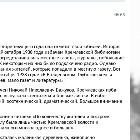
66
ктябре текущего года она отметит свой юбилей. История
29 октября 1938 года избачем Кремлевской библиотеки
сосредотачивались местные газеты, журналы, небольшие
 К некоторым из них было подключено радио. Однако
ания жителей, которые попадали в местную газету. Вот
октября 1938 года: «В Валдеевском, Глубоковском и
ев, мало газет и литературы».
ачен Николай Николаевич Бажуков. Кремлевская изба-
 выпускала стенгазеты и боевые листки. В избе-
кий, зоотехнический, драматический. Большое внимание
онина читаем: «По количеству жителей и построек
алу была лишь частью Кремлевской волости и
 намного многолюднее и больше».
 осталась маленькая деревенька, живописно