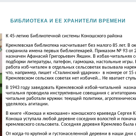
БИБЛИОТЕКА И ЕЕ ХРАНИТЕЛИ ВРЕМЕНИ
К 45-летию Библиотечной системы Коношского района
Кремлевская библиотека насчитывает без малого 85 лет. В о
сохранила имена первых библиотекарей. Приказом № 93 от 
назначен Афанасий Григорьевич Якшин. В избах-читальнях 
подборки литературы, патефон, гармошка, настольные игры.
работа изб-читален в отдельных сельсоветах вызывала нарек
что, например, пишет «Сталинский ударник» в номере от 15 
Кремлевском сельских советах нет избачей… Не хватает стуль
В 1943 году заведовать Кремлевской избой-читальней назн
читальня проводила инструктивные совещания с агитаторами,
читальне работали кружки: текущей политики, агротехничес
уделялось агитации.
В книге «Коноша и коношане» коношского краеведа Сергея К
Коноша уступала любой деревне соседних волостей и понач
кремлевского сельсовета. Соседняя деревня Кремлево была
От когда-то крупной и густонаселенной деревни в наши дни