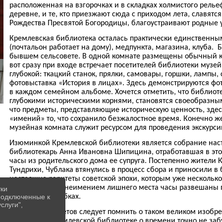
расположенная на взгорочках и в складках холмистого рельеф
деревне, и те, кто приезжают сюда с приходом лета, славят
Рождества Пресвятой Богородицы, благоустраивают родные 
Кремлевская библиотека осталась практически единственны
(почтальон работает на дому), медпункта, магазина, клуба
бывшем сельсовете. В одной комнате размещены обычный кн
вот сразу при входе встречает посетителей библиотеки музе
глубокой: ткацкий станок, прялки, самовары, горшки, лампы,
фотовыставка «История в лицах». Здесь демонстрируются фо
в каждом семейном альбоме. Хочется отметить, что библиот
глубокими историческими корнями, становятся своеобразны
что предметы, представляющие историческую ценность, здесь
«имений» то, что сохранило безжалостное время. Конечно ж
музейная комната служит ресурсом для проведения экскурси
Изюминкой Кремлевской библиотеки является собрание наст
библиотекарь Анна Ивановна Шипицина, отработавшая в этой
часы из родительского дома ее супруга. Постепенно жители 
Тундрихи, Чублака втянулись в процесс сбора и приносили 
настоящие раритеты советской эпохи, которым уже несколько
экземпляры. За неимением лишнего места часы развешаны п
тки
 подключенные к
хранится в коробках.
слуги",
В наш век гаджетов следует помнить о таком великом изобре
времени. В Кремлевской библиотеке о времени точно не заб