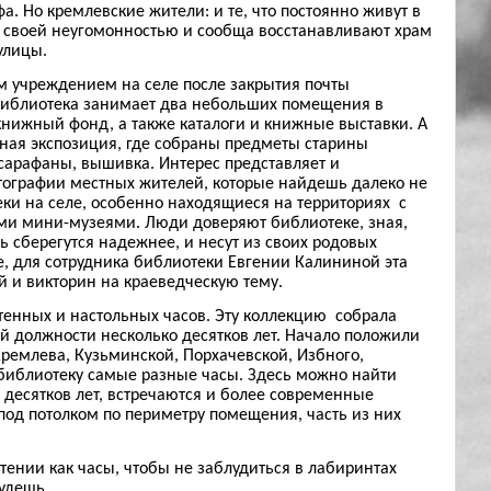
а. Но кремлевские жители: и те, что постоянно живут в
ся своей неугомонностью и сообща восстанавливают храм
улицы.
м учреждением на селе после закрытия почты
. Библиотека занимает два небольших помещения в
ижный фонд, а также каталоги и книжные выставки. А
йная экспозиция, где собраны предметы старины
 сарафаны, вышивка. Интерес представляет и
тографии местных жителей, которые найдешь далеко не
еки на селе, особенно находящиеся на территориях с
ми мини-музеями. Люди доверяют библиотеке, зная,
 сберегутся надежнее, и несут из своих родовых
е, для сотрудника библиотеки Евгении Калининой эта
й и викторин на краеведческую тему.
енных и настольных часов. Эту коллекцию собрала
 должности несколько десятков лет. Начало положили
Кремлева, Кузьминской, Порхачевской, Избного,
в библиотеку самые разные часы. Здесь можно найти
 десятков лет, встречаются и более современные
од потолком по периметру помещения, часть из них
тении как часы, чтобы не заблудиться в лабиринтах
удешь.