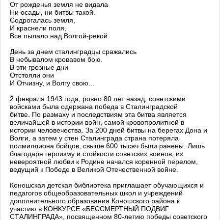
От рожденья земля не видала
Ни осады, ни битвы такой.
Содрогалась земля,
И краснели поля,
Все пылало над Волгой-рекой.
День за днем сталинградцы сражались
В небывалом кровавом бою.
В эти грозные дни
Отстояли они
И Отчизну, и Волгу свою...
2 февраля 1943 года, ровно 80 лет назад, советскими
войсками была одержана победа в Сталинградской
битве. По размаху и последствиям эта битва является
величайшей в истории войн, самой кровопролитной в
истории человечества. За 200 дней битвы на берегах Дона и
Волги, а затем у стен Сталинграда страна потеряла
полмиллиона бойцов, свыше 600 тысяч были ранены. Лишь
благодаря героизму и стойкости советских воинов, их
невероятной любви к Родине начался коренной перелом,
ведущий к Победе в Великой Отечественной войне.
Коношская детская библиотека приглашает обучающихся и
педагогов общеобразовательных школ и учреждений
дополнительного образования Коношского района к
участию в КОНКУРСЕ «БЕССМЕРТНЫЙ ПОДВИГ
СТАЛИНГРАДА», посвященном 80-летию победы советского