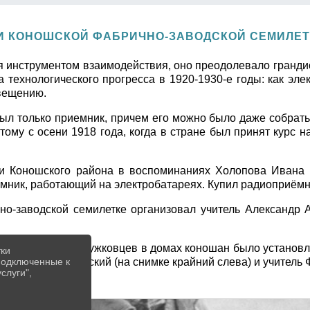
 КОНОШСКОЙ ФАБРИЧНО-ЗАВОДСКОЙ СЕМИЛЕТКЕ 
 инструментом взаимодействия, оно преодолевало грандио
а технологического прогресса в 1920-1930-е годы: как эле
свещению.
л только приемник, причем его можно было даже собрать 
ому с осени 1918 года, когда в стране был принят курс 
и Коношского района в воспоминаниях Холопова Ивана А
мник, работающий на электробатареях. Купил радиоприёмн
о-заводской семилетке организовал учитель Александр 
ентр: силами кружковцев в домах коношан было установле
тки
 А.А. Турундаевский (на снимке крайний слева) и учитель 
 подключенные к
слуги",