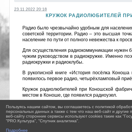
23.11.2022 20:18
КРУЖОК РАДИОЛЮБИТЕЛЕЙ ПРИ
Радио было чрезвычайно удобным для населения
советской территории. Радио – это высшая точк
население по пути от полного невежества к про
Для осуществления радиокоммуникации нужен бы
чужим руководством в радиокружке. Именно поэт
радиокружки и радиоклубы.
В рукописной книге «История посёлка Коноша 
появилось первое радио, четырёхламповый приё
Кружок радиолюбителей при Коношской фабричн
местом в Коноше, где появился радиоузел.
Ученики помогали радиофицировать и районный ц
Пользуясь нашим сайтом, вы соглашаетесь с политикой обрабо
радиоделу поддерживали их взрослые наставники:
персональных данных а также с тем что наш веб-сайт и другие
веб-сайту сторонние сервисы используют cookies такие как "Госу
"PRO.Культура", "Спутник аналитика".
Подробнее