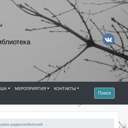
ы
иблиотека
ОША
МЕРОПРИЯТИЯ
КОНТАКТЫ
Поиск
ружок радиолюбителей ...