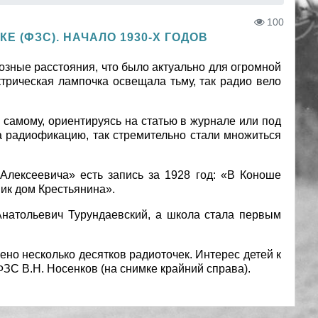
100
(ФЗС). НАЧАЛО 1930-Х ГОДОВ
зные расстояния, что было актуально для огромной
ктрическая лампочка освещала тьму, так радио вело
самому, ориентируясь на статью в журнале или под
на радиофикацию, так стремительно стали множиться
лексеевича» есть запись за 1928 год: «В Коноше
ик дом Крестьянина».
Анатольевич Турундаевский, а школа стала первым
но несколько десятков радиоточек. Интерес детей к
ФЗС В.Н. Носенков (на снимке крайний справа).