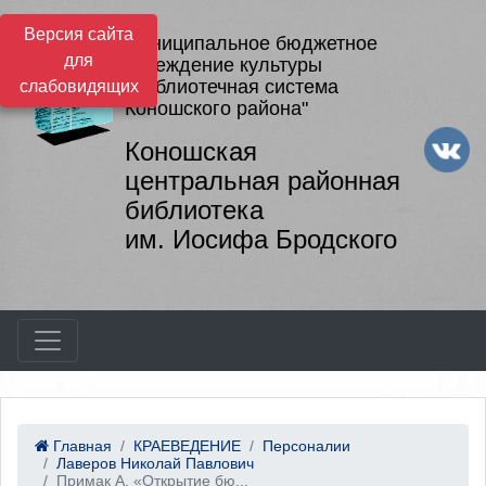
Версия сайта
Муниципальное бюджетное
для
учреждение культуры
"Библиотечная система
слабовидящих
Коношского района"
Коношская
центральная районная
библиотека
им. Иосифа Бродского
Главная
КРАЕВЕДЕНИЕ
Персоналии
Лаверов Николай Павлович
Примак А. «Открытие бю...