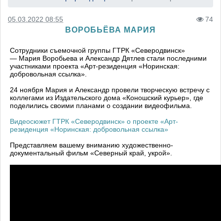
05.03.2022 08:55
74
ВОРОБЬЁВА МАРИЯ
Сотрудники съемочной группы ГТРК «Северодвинск»
— Мария Воробьева и Александр Дятлев стали последними
участниками проекта «Арт-резиденция «Норинская:
добровольная ссылка».
24 ноября Мария и Александр провели творческую встречу с
коллегами из Издательского дома «Коношский курьер», где
поделились своими планами о создании видеофильма.
Видеосюжет ГТРК «Северодвинск» о проекте «Арт-
резиденция «Норинская: добровольная ссылка»
Представляем вашему вниманию художественно-
документальный фильм «Северный край, укрой».