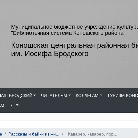
Муниципальное бюджетное учреждение культур
"Библиотечная система Коношского района"
Коношская центральная районная б
им. Иосифа Бродского
НАШ БРОДСКИЙ
ЧИТАТЕЛЯМ
КОЛЛЕГАМ
ТУРИЗМ КОН
АМ
⋮
е
Рассказы и байки из жи...
«Каварер, каварер, пор...