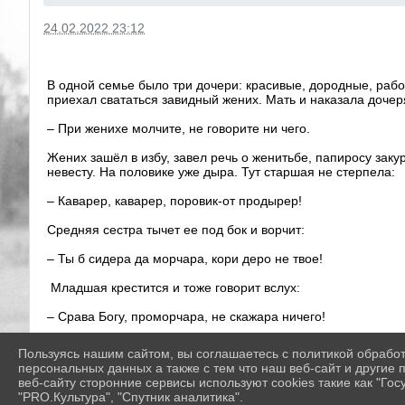
24.02.2022 23:12
В одной семье было три дочери: красивые, дородные, работ
приехал свататься завидный жених. Мать и наказала дочер
– При женихе молчите, не говорите ни чего.
Жених зашёл в избу, завел речь о женитьбе, папиросу закур
невесту. На половике уже дыра. Тут старшая не стерпела:
– Каварер, каварер, поровик-от продырер!
Средняя сестра тычет ее под бок и ворчит:
– Ты б сидера да морчара, кори деро не твое!
Младшая крестится и тоже говорит вслух:
– Срава Богу, проморчара, не скажара ничего!
Жених услышал все это, шапку в охапку, и был таков.
Пользуясь нашим сайтом, вы соглашаетесь с политикой обрабо
персональных данных а также с тем что наш веб-сайт и другие
(Рассказала Вострякова К.М.)
веб-сайту сторонние сервисы используют cookies такие как "Госу
"PRO.Культура", "Спутник аналитика".