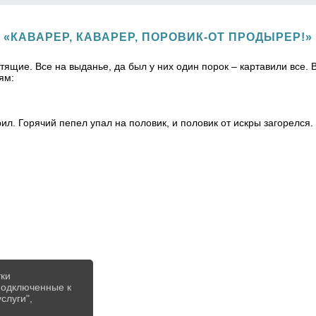
«КАВАРЕР, КАВАРЕР, ПОРОВИК-ОТ ПРОДЫРЕР!»
ящие. Все на выданье, да был у них один порок – картавили все. В
ям:
ил. Горячий пепел упал на половик, и половик от искры загорелся. 
тки
 подключенные к
слуги",