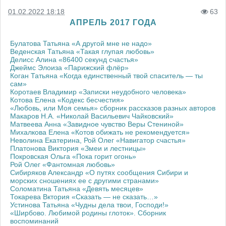
01.02.2022 18:18
63
АПРЕЛЬ 2017 ГОДА
Булатова Татьяна «А другой мне не надо»
Веденская Татьяна «Такая глупая любовь»
Делисс Алина «86400 секунд счастья»
Джеймс Элоиза «Парижский флёр»
Коган Татьяна «Когда единственный твой спаситель — ты
сам»
Коротаев Владимир «Записки неудобного человека»
Котова Елена «Кодекс бесчестия»
«Любовь, или Моя семья» сборник рассказов разных авторов
Макаров Н.А. «Николай Васильевич Чайковский»
Матвеева Анна «Завидное чувство Веры Стениной»
Михалкова Елена «Котов обижать не рекомендуется»
Неволина Екатерина, Рой Олег «Навигатор счастья»
Платонова Виктория «Змеи и лестницы»
Покровская Ольга «Пока горит огонь»
Рой Олег «Фантомная любовь»
Сибиряков Александр «О путях сообщения Сибири и
морских сношениях ее с другими странами»
Соломатина Татьяна «Девять месяцев»
Токарева Вктория «Сказать — не сказать…»
Устинова Татьяна «Чудны дела твои, Господи!»
«Ширбово. Любимой родины глоток»
Сборник
.
воспоминаний