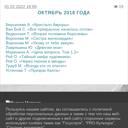
01.02.2022 18:09
19
ОКТЯБРЬ 2018 ГОДА
Берсенева А. «Кристалл Авроры»
Ван Бой С. «Все прекрасное началось потом»
Веденская Т. «Вторая половина Королевы»
Воронова М. «Сестра милосердия»
Воронова М. «Ухожу от тебя замуж»
Лавряшина Ю. «Девочки мои»
Маринина А. «Цена вопроса. Том 1,2»
Рой О. «Тайный шифр художника»
Рой О. «Через тернии в звезды»
Трауб М. «Всегда кто-то платит»
Устинова Т. «Призрак Канта»
Пользуясь нашим сайтом, вы соглашаетесь с политикой
обработки персональных данных а также с тем что наш веб-
сайт и другие подключенные к веб-сайту сторонние сервисы
2026 г. konlib.ru
используют cookies такие как "Госуслуги", "PRO.Культура",
Вход
"Спутник аналитика".