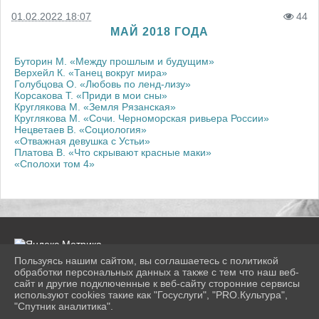
01.02.2022 18:07
44
МАЙ 2018 ГОДА
Буторин М. «Между прошлым и будущим»
Верхейл К. «Танец вокруг мира»
Голубцова О. «Любовь по ленд-лизу»
Корсакова Т. «Приди в мои сны»
Круглякова М. «Земля Рязанская»
Круглякова М. «Сочи. Черноморская ривьера России»
Нецветаев В. «Социология»
«Отважная девушка с Устьи»
Платова В. «Что скрывают красные маки»
«Сполохи том 4»
Пользуясь нашим сайтом, вы соглашаетесь с политикой
обработки персональных данных а также с тем что наш веб-
сайт и другие подключенные к веб-сайту сторонние сервисы
2026 г. konlib.ru
используют cookies такие как "Госуслуги", "PRO.Культура",
Вход
"Спутник аналитика".
Карта сайта
^