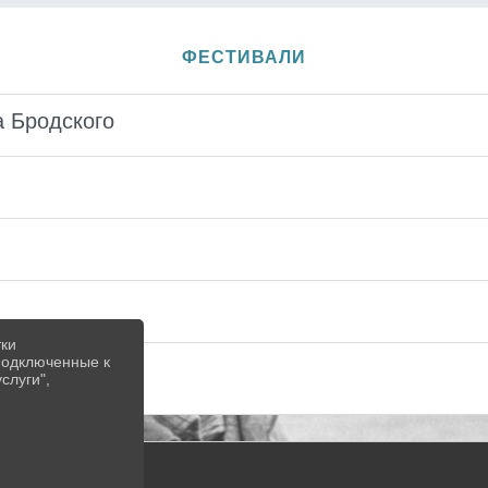
ФЕСТИВАЛИ
 Бродского
тки
 подключенные к
слуги",