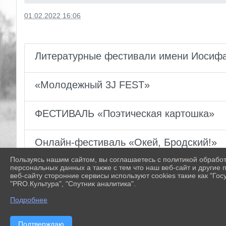
01.02.2022 16:06
Литературные фестивали имени Иосифа
«Молодежный 3J FEST»
ФЕСТИВАЛЬ «Поэтическая картошка»
Онлайн-фестиваль «Окей, Бродский!»
Пользуясь нашим сайтом, вы соглашаетесь с политикой обрабо
персональных данных а также с тем что наш веб-сайт и другие
веб-сайту сторонние сервисы используют cookies такие как "Госу
"PRO.Культура", "Спутник аналитика".
Подробнее
Подтверждаю