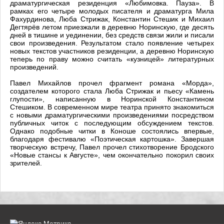
драматургическая резиденция «Любимовка. Пауза». В
рамках его четыре молодых писателя и драматурга Мила
Фахурдинова, Люба Стрижак, Константин Стешик и Михаил
Дегтярёв летом приезжали в деревню Норинскую, где десять
дней в тишине и уединении, без средств связи жили и писали
свои произведения. Результатом стало появление четырех
новых текстов участников резиденции, а деревню Норинскую
теперь по праву можно считать «кузницей» литературных
произведений.
Павел Михайлов прочел фрагмент романа «Морда»,
создателем которого стала Люба Стрижак и пьесу «Камень
глупости», написанную в Норинской Константином
Стешиком. В современном мире театра принято знакомиться
с новыми драматургическими произведениями посредством
публичных читок с последующим обсуждением текстов.
Однако подобные читки в Коноше состоялись впервые,
благодаря фестивалю «Поэтическая картошка». Завершая
творческую встречу, Павел прочел стихотворение Бродского
«Новые стансы к Августе», чем окончательно покорил своих
зрителей.